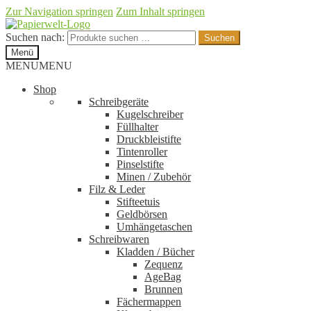
Zur Navigation springen
Zum Inhalt springen
Suchen nach:
Suchen
Menü
MENU
MENU
Shop
Schreibgeräte
Kugelschreiber
Füllhalter
Druckbleistifte
Tintenroller
Pinselstifte
Minen / Zubehör
Filz & Leder
Stifteetuis
Geldbörsen
Umhängetaschen
Schreibwaren
Kladden / Bücher
Zequenz
AgeBag
Brunnen
Fächermappen