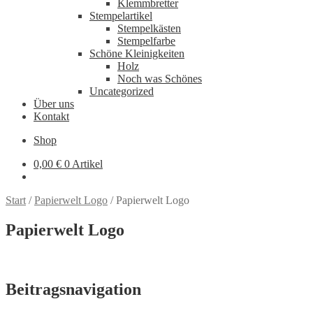
Klemmbretter
Stempelartikel
Stempelkästen
Stempelfarbe
Schöne Kleinigkeiten
Holz
Noch was Schönes
Uncategorized
Über uns
Kontakt
Shop
0,00
€
0 Artikel
Start
/
Papierwelt Logo
/
Papierwelt Logo
Papierwelt Logo
Beitragsnavigation