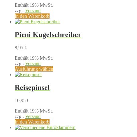
Enthält 19% MwSt.
zzgl.
Versand
In den Warenkorb
Pieni Kugelschreiber
8,95
€
Enthält 19% MwSt.
zzgl.
Versand
Dieses
Ausführung wählen
Produkt
weist
mehrere
Reisepinsel
Varianten
auf.
10,95
€
Die
Optionen
Enthält 19% MwSt.
können
zzgl.
Versand
auf
In den Warenkorb
der
Produktseite
gewählt