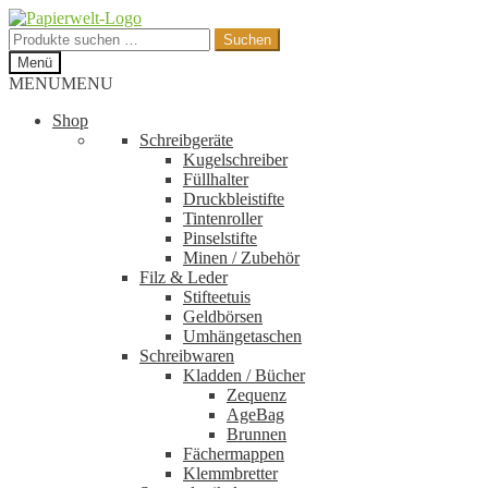
Zur
Zum
Navigation
Inhalt
Suchen
Suchen
springen
springen
nach:
Menü
MENU
MENU
Shop
Schreibgeräte
Kugelschreiber
Füllhalter
Druckbleistifte
Tintenroller
Pinselstifte
Minen / Zubehör
Filz & Leder
Stifteetuis
Geldbörsen
Umhängetaschen
Schreibwaren
Kladden / Bücher
Zequenz
AgeBag
Brunnen
Fächermappen
Klemmbretter