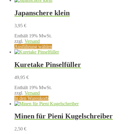
weist
mehrere
Japanschere klein
Varianten
auf.
3,95
€
Die
Optionen
Enthält 19% MwSt.
können
zzgl.
Versand
auf
Dieses
Ausführung wählen
der
Produkt
Produktseite
weist
gewählt
mehrere
Kuretake Pinselfüller
werden
Varianten
auf.
49,95
€
Die
Optionen
Enthält 19% MwSt.
können
zzgl.
Versand
auf
In den Warenkorb
der
Produktseite
gewählt
Minen für Pieni Kugelschreiber
werden
2,50
€