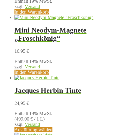
Enthält 19% MwSt.
zzgl.
Versand
In den Warenkorb
Mini Neodym-Magnete
„Froschkönig“
16,95
€
Enthält 19% MwSt.
zzgl.
Versand
In den Warenkorb
Jacques Herbin Tinte
24,95
€
Enthält 19% MwSt.
(
499,00
€
/ 1 L)
zzgl.
Versand
Dieses
Ausführung wählen
Produkt