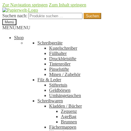
Zur Navigation springen
Zum Inhalt springen
Suchen nach:
Suchen
Menü
MENU
MENU
Shop
Schreibgeräte
Kugelschreiber
Füllhalter
Druckbleistifte
Tintenroller
Pinselstifte
Minen / Zubehör
Filz & Leder
Stifteetuis
Geldbörsen
Umhängetaschen
Schreibwaren
Kladden / Bücher
Zequenz
AgeBag
Brunnen
Fächermappen