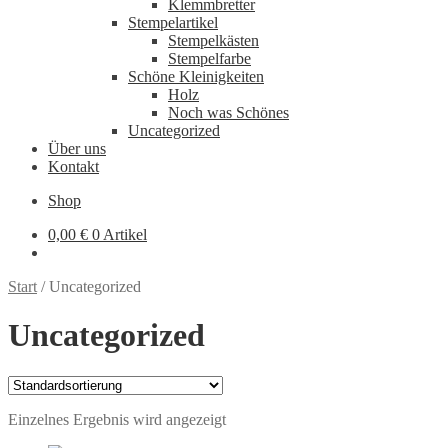
Klemmbretter
Stempelartikel
Stempelkästen
Stempelfarbe
Schöne Kleinigkeiten
Holz
Noch was Schönes
Uncategorized
Über uns
Kontakt
Shop
0,00
€
0 Artikel
Start
/
Uncategorized
Uncategorized
Einzelnes Ergebnis wird angezeigt