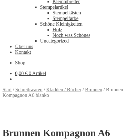
Klemmbretter
Stempelartikel
Stempelkästen
Stempelfarbe
Schöne Kleinigkeiten
Holz
Noch was Schönes
Uncategorized
Über uns
Kontakt
Shop
0,00
€
0 Artikel
Start
/
Schreibwaren
/
Kladden / Bücher
/
Brunnen
/
Brunnen
Kompagnon A6 blanko
Brunnen Kompagnon A6