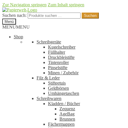
Zur Navigation springen
Zum Inhalt springen
Suchen nach:
Suchen
Menü
MENU
MENU
Shop
Schreibgeräte
Kugelschreiber
Füllhalter
Druckbleistifte
Tintenroller
Pinselstifte
Minen / Zubehör
Filz & Leder
Stifteetuis
Geldbörsen
Umhängetaschen
Schreibwaren
Kladden / Bücher
Zequenz
AgeBag
Brunnen
Fächermappen