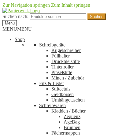
Zur Navigation springen
Zum Inhalt springen
Suchen nach:
Suchen
Menü
MENU
MENU
Shop
Schreibgeräte
Kugelschreiber
Füllhalter
Druckbleistifte
Tintenroller
Pinselstifte
Minen / Zubehör
Filz & Leder
Stifteetuis
Geldbörsen
Umhängetaschen
Schreibwaren
Kladden / Bücher
Zequenz
AgeBag
Brunnen
Fächermappen