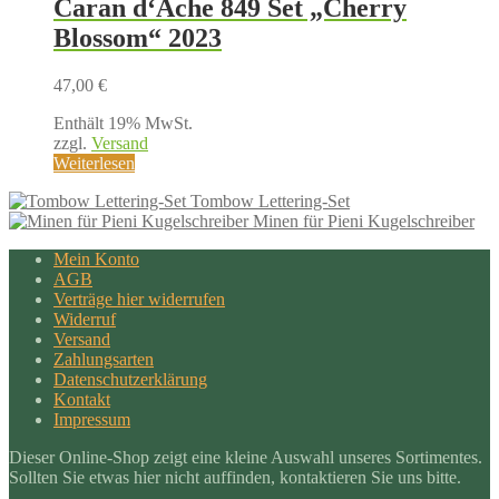
Caran d‘Ache 849 Set „Cherry
Blossom“ 2023
47,00
€
Enthält 19% MwSt.
zzgl.
Versand
Weiterlesen
Tombow Lettering-Set
Minen für Pieni Kugelschreiber
Mein Konto
AGB
Verträge hier widerrufen
Widerruf
Versand
Zahlungsarten
Datenschutzerklärung
Kontakt
Impressum
Dieser Online-Shop zeigt eine kleine Auswahl unseres Sortimentes.
Sollten Sie etwas hier nicht auffinden, kontaktieren Sie uns bitte.