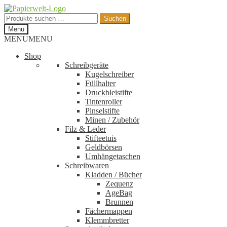
Zur
Zum
Navigation
Inhalt
Suchen
Suchen
springen
springen
nach:
Menü
MENU
MENU
Shop
Schreibgeräte
Kugelschreiber
Füllhalter
Druckbleistifte
Tintenroller
Pinselstifte
Minen / Zubehör
Filz & Leder
Stifteetuis
Geldbörsen
Umhängetaschen
Schreibwaren
Kladden / Bücher
Zequenz
AgeBag
Brunnen
Fächermappen
Klemmbretter