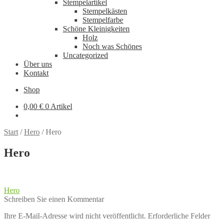
Stempelartikel
Stempelkästen
Stempelfarbe
Schöne Kleinigkeiten
Holz
Noch was Schönes
Uncategorized
Über uns
Kontakt
Shop
0,00
€
0 Artikel
Start
/
Hero
/
Hero
Hero
Beitragsnavigation
Vorheriger
Hero
Beitrag:
Schreiben Sie einen Kommentar
Ihre E-Mail-Adresse wird nicht veröffentlicht.
Erforderliche Felder